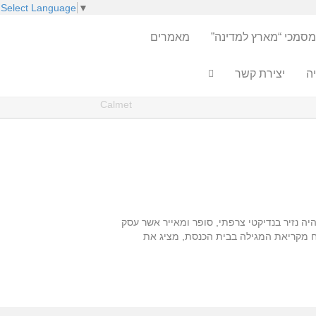
Select Language
▼
מסמכי “מארץ למדינה”
מאמרים
ה
יצירת קשר
Calmet
ל המאייר Augustin Calmet " טקסי פורים " (Plechtigheden Van Het Feest Purim) משנת 1725. קלמה (1672-1757) היה נזיר בנדיקטי צרפתי, סופר ומאייר אשר עסק
וח מקריאת המגילה בבית הכנסת, מציג את