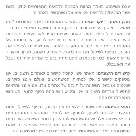
עצם השימוש באתר מהווה הסכמה לתנאים המפורטים להלן. באם
אינך מסכים/ם לתנאים אלו אנא אל תשתמש/י באתר זה.
תוכן האתר, דיוקו וזמינותו:
המידע המפורסם באתר מפורסם "כמו
שהוא". באיסוף, עריכת וכתיבת תוכן האתר הושקעו מאמצים רבים –
עם זאת יכול ונפלו בתוכן האתר טעויות סופר ו/או טעויות מהותיות
ובעל האתר ו/או הכותבים בו אינם ערבים לדיוקו או נכונותו של
המפורסם באתר או במידע המקושר לאתר. אנו שומרים לעצמנו את
הזכות, בכפוף לשיקול דעתנו הבלעדי, להוסיף, לשנות, לערוך ולהוריד
מידע מהאתר בכל עת כמו כן איננו מתחייבים כי המידע יהיה זמין בכל
עת ו/או בכלל.
קישורים חיצוניים:
האתר עשוי להכיל קישורים לאתרים חיצוניים. אנו
מספקים קישורים אלו לנוחיות המשתמשים ואולם איננו סוקרים,
שולטים או בעלי השפעה על תוכנם של אתרים אלו. אנו איננו אחראים
לתפעול אתרים חיצוניים אלו וכל שימוש בהם כפוף לתנאי השימוש
המפורסמים בהם.
תנאי השימוש:
אנו שומרים לעצמנו את הזכות, בכפוף לשיקול דעתנו
הבלעדי, לשנות, לערוך, להוסיף או להוריד מהתנאים המפורסמים
בתנאי שימוש אלו. על המשתמש להתעדכן בתנאי השימוש העדכניים
ביותר. המשך השימוש באתר יהווה הסכמה לתנאי השימוש כפי שהם
מפורסמים באתר והמשתמש יוחזק כמסכים לכל שינוי שנעשה בהם.