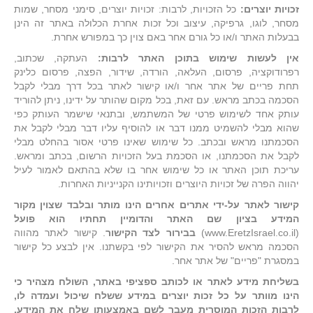
זכויות יוצרים:
כל הזכויות, לרבות: זכויות יוצרים, סימני מסחר, שמות
מסחר, לוגו, גרפיקה, עיצוב וכל זכות אחרת הכלולה באתר זה הינן
בבעלות האתר ו/או כל גורם אחר באם צוין כך במפורש אחרת.
אין לעשות שימוש בתוכן האתר לרבות:
העתקה, שכתוב,
רפרודוקציה, פרסום, העלאה, הורדה, שידור, הפצה, פרסום כלינק
תחת פריים של אתר אחר ו/או קישור לאתר בכל דרך מבלי לקבל
הסכמה בכתב מראש. עם זאת, בכל מקום שהותר על ידינו, ניתן להוריד
עותק אחד לשימוש פרטי של המשתמש, ובתנאי שישמר העותק כפי
שהוא מבלי להשמיט ממנו דבר או להוסיף עליו דבר מבלי לקבל את
הסכמתנו מראש ובכתב. כל שימוש שאינו פרטי אסור בהחלט מבלי
לקבל את הסכמתנו, או הסכמת בעל הזכויות הרשום, בכתב ומראש.
עריכת תוכן האתר או כל שימוש אחר בו שלא בהתאם לאמור לעיל
יהווה הפרה של זכויות היוצרים וזכויותינו הקנייניות האחרות.
קישור לאתר על-ידי אתרים אחרים הינו מותר ובלבד שצוין מקור
המידע בציון שם האתר והדומיין תחתיו הוא פועל
(www.EretzIsrael.co.il)
בבירור לצד הקישור
. קישור לאתר מהווה
הסכמה מראש להסיר את הקישור לפי בקשתנו. אין לבצע כל קישור
במסגרת "פריים" של אתר אחר.
בשליחת מידע לאתר או לכותב ספציפי באתר, השולח מצהיר כי
הינו מוותר על כל זכות יוצרים במידע ששלח שיכול ועמדה לו,
לרבות הזכות המוסרית מעבר לשם באמצעותו שלח את המידע,