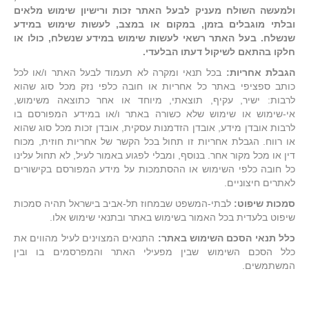
ולמעשה השולח מעניק לבעל האתר זכות ורישיון שימוש מלאים
ובלתי מוגבלים בזמן, במקום או במצב, לעשות שימוש במידע
שנשלח. בעל האתר רשאי לעשות שימוש במידע שנשלח, כולו או
חלקו בהתאם לשיקול דעתו הבלעדי.
הגבלת אחריות:
בכל תנאי ומקרה לא תעמוד לבעל האתר ו/או לכל
כותב ספציפי באתר כל אחריות או חובה כלפי נזק מכל סוג שהוא
לרבות: ישיר, עקיף, תוצאתי, מיוחד או אחר כתוצאה משימוש,
אי-שימוש או שימוש שלא כשורה באתר ו/או במידע המפורסם בו
לרבות אובדן מידע, אובדן הזדמנות עסקית, אובדן זכות מכל סוג שהוא
או רווח. הגבלת אחריות זו תחול בכל הקשר של אחריות חוזית, מכוח
דין או מכל מקור אחר. בנוסף, ומבלי לפגוע באמור לעיל, לא תחול עלינו
כל חובה כלפי השימוש או ההסתמכות על מידע המפורסם בקישורים
לאתרים חיצוניים.
סמכות שיפוט:
לבתי-המשפט שבמחוז תל-אביב בישראל תהיה סמכות
שיפוט בלעדית בכל האמור בשימוש באתר ובתנאי שימוש אלו.
כלל תנאי הסכם השימוש באתר:
התנאים המצוינים לעיל מהווים את
כלל הסכם השימוש שבין מפעילי האתר והמפרסמים בו ובין
המשתמשים.