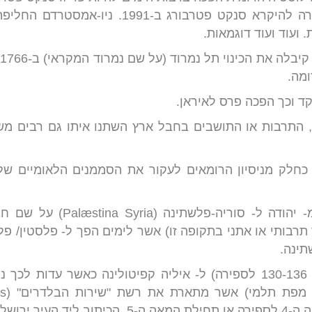
ב-1914, ל- לנינגרד ב-1925 וחזרה להיקרא סנקט 
ועוד ועוד דוגמאות.
ג
ומה.
ד וכך הפכה פרס לאיראן.
 התרבות או התושבים בחבל ארץ השתנו איתו גם רבים מש
חלק מניסיון הרומאים לעקור את הסממנים הלאומיים של
בראשו הוחלף שם חבל הארץ מ- 
תינה.
 ב
לים מציין: