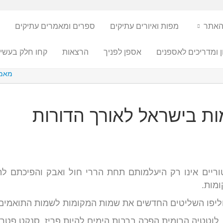
האתר
מפות ואיורים עתיקים
ספרים ומאמרים עתיקים
ן ומדריכים לאספנים
אספן לפניך
הרצאות
קחו חלק בעשיי
מאמ
ת בישראל לאורך הדורות
וריים אינו רק היעלמותם תחת הררי חול ואבק והפיכתם ל
מות.
חליפו השליטים החדשים את שמות המקומות לשמות התואמים
 לוטטיה הרומית הפכה ברבות הימים להיות פריז. סנקט פטר