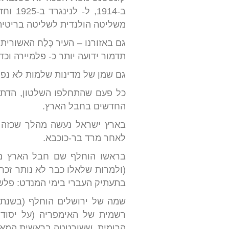
משליטה הולנדית לשליטה בריטית. 
תדמור ידועה יותר כ- פלמיירה וכד
גם שמן של מדינות שלמות לא נפק
כל פעם שהתחלפו השלטון, הדת,
החדשים בחבל הארץ.
בארץ ישראל נעשה מהלך שכזה כ
לאחר מרד בר-כוכבא.
בתעתיק העברי בימי המנדט: פלש
שמה של ירושלים הוחלף (בשנת 130-136 לספירה) ל- איליה קפיטולינה כאשר עדות לכך ניתן למצוא
הרומית, ששורטטה בראשית המאה ה-4 לספירה או תחילת המאה ה-5, הכיתוב ליד העיר ירוש