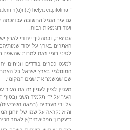
" Antea dicta Herusalem n(u)n(c) helya capitolina" (פעם נקראה ירושלים, היום אליה קפיטולינה).
ועוד דוגמאות רבות.
האתרים בארץ על יסוד שמותיהם 
לטיני-רומי וזאת למרות שהשפה ה
המוסלמי בארץ ישראל כל האתרים
שם שמשמר את שמם המקומי.
מעניין לציין לעניין זה את העיר
העיר על ידי תלמיד השני (בסוף 
על ידי הערבים (במאה השביעית)
והיא נקראה על שמו של יוחנן המ
כ"עקרון" הפלישתית)ץ לאחר הכיבו