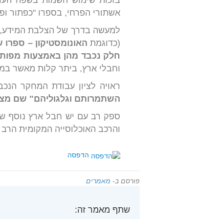
בזכות שימוש השמות בשפה הערב
אשתורי הפרחי, בספרו "כפתור ופרח" מהמאה ה-14 ועד ספרו שלhes in Palestine
למעשה בדרך של הצלבת המידע, הש
(כדוגמת
האונומסטיקון – ספרו ש
חלק נכבד מהן באמצעות מפות ר
וחבלי ארץ, ביתר קלות מאשר במ
ראויה לציון עבודת המחקר הנכב
השתמרותם וגלגוליהם" שם מצ
ספק רב עם יש חבל ארץ נוסף שב
והרכב האוכלוסייה המקומית הרב 
הדפסה
פורסם ב-
מאמרים
שתף מאמר זה: