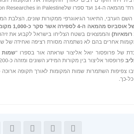
ית זיהו חוקרים רבים לאורך התקופות את המקומות הנזכר
Edward Robinson Researc ב-1838).
ם הערבי, התיאור הגיאוגרפי ממקורות שונים, הצלבת המיד
ל אוסביוס
מהמאה ה-4 
ומאיות)
והממצאים בשטח הצליחו בישראל לקבוע את זיהויי
קומות אחרים בהם לא נשתמרה מסורת רציפה ואחידה של שמ
דת של פרופסור יואל אליצור שראתה אור בספרו "
שמות מ
ליב
פרופסור אליצור בין מקורות המידע השונים ומזהה כ-200 שמות שנשתמרו עד ימינו.
ו צפיפות השתמרות שמות המקומות לאורך תקופה ארוכה כל
כל-כך.