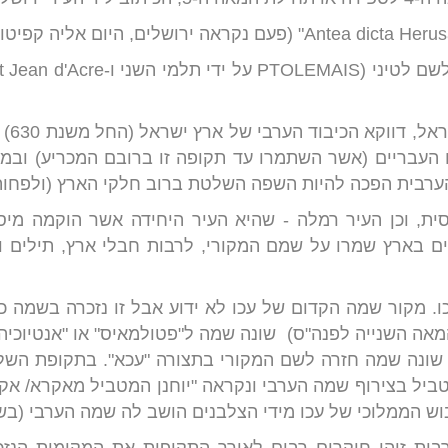
עם זא
העבריים (אשר השתמרו עד תקופה זו ברובם המכריע) ובמקר
ערבית הפכה להיות השפה השלטת ברוב חלקי הארץ (ולפחות 
 בארץ שמרו על שמם המקורי, לרבות חבלי ארץ, תילים ואי
 עכו. מקור שמה הקדום של עכו לא ידוע אבל זו נזכרה בשמ
המאה השנייה לפנה"ס) שונה שמה ל"פטולמאיס" או "אנטיוכיה
 שונה שמה חזרה לשם המקורי בתצורה "עכא". בתקופת השלט
טביל בצירוף שמה הערבי ונקראה "יוחנן המטביל מאקרא/ אקר
ש הממלוכי של עכו מידי הצלבנים הושב לה שמה הערבי (בשינ