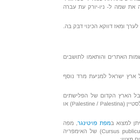
פטרבורג ב-1991. ניו-אמסטרדם החליפה את שמה ל- ניו-יורק עת עברה
ם באזורנו – העיר כָּלַח האשורית קיבלה את הכינוי תל נמרוד (על שם נמרוד המקראי) ב-1766 לערך ומאז דווקא הכינוי דבק בה.
מות האתרים והותאמו לתושבים
 ארץ ישראל למניעת מרד נוסף
יהודה ל- סוריה-פלשתינה (Palæstina Syria) על שם חבל הארץ הקדום של הפלישתים
(ולמרות שלאלו כבר לא נותר זכר תרבותי או אתני בתקופה זו) אשר לימים הפך ל- פלסטין/ פלסטיין (Palestine / Palestina) או
מפת פויטינגר
, מפה
רשמית של האימפריה (על יסוד מפת תלמי) אשר מתארת את רשת "שירות הבלדרים" (Cursus publicus) של האימפריה