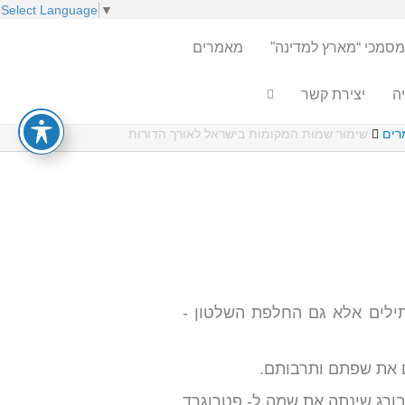
Select Language
▼
מסמכי “מארץ למדינה”
מאמרים
ה
יצירת קשר
רים
שימור שמות המקומות בישראל לאורך הדורות
תילים אלא גם החלפת השלטון -
 את שפתם ותרבותם.
בורג שינתה את שמה ל- פטרוגרד