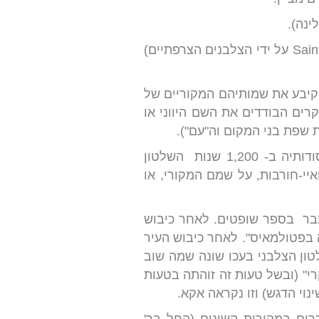
גם עיר הנמל החשובה עכו זכתה לשם לטיני (PTOLEMAIS על ידי תלמי השני ו-Saint Jean d'Acre על ידי הצלבנים הצרפתיים)
ת, ובתהליך ייחודי לארץ ישראל, דווקא הכיבוד הערבי של ארץ ישראל (החל משנת 630) קיבע את שמותיהם המקוריים של
ים הבודדים את השם היווני או
שפת בני המקום וה"עם").
למעט כפרים בודדים וזניחים יחסית, וכן העיר רמלה - שהיא העיר היחידה אשר הוקמה מיסודותיה ב- 1,200 שנות השלטון
י-חורבות, על שמם המקורי, או
ה כבר בספר שופטים. לאחר כיבוש
 בפטולמאיס". לאחר כיבוש העיר
ון הצלבני בעכו שונה שמה שוב
י" (ובשל טעות זה זוהתה בטעות
וי הדגש) וזו נקראה אקא.