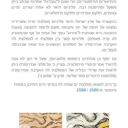
והתיאורים ההיסטוריים) הרי שגם ל"עובדות" אחרות שכתב ניתן
משקל ומהימנות רבה. פליניוס תיאר לא אחת יצורים ימיים
עצומים, חלקם אמיתיים וחלקם מיתולוגיים.
בהקשרה של ארץ ישראל תיאר פליניוס מפלצת ימית ששרידיה
נמצאו על חופה של יפו והובאה משם לרומה לתצוגה (טענת
התצוגה היא שנותנת ל"אירוע" נופך של אמת על אף שהמאורע
לא קרה מעולם). פליניוס קשר בין מפלצת זו למפלצת לה
הוקרבה אנדרומדה על הסלעים הנושאים את שמה שבכניסה
לנמל יפו.
גם יוסף בן מתתיהו (יוספוס פלאביוס), שעל פי רוב לא נטה
להיגרר אחר סיפורי מיתולוגיה, מציין כי על סלעי אנדרומדה ניתן
לראות את שרידי כבליה של המפלצת לה הוקרבה אנדרומדה
(מלחמות היהודים ספר שלישי, פרק ט' פסוק ג').
כך ניתן למצוא מפלצת ים שוחה לה במימי הים התיכון במפות
מינסטר מ-
1580
ו-
1588
.