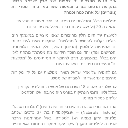
איך הגיעו מפלצות ים למפות של ארץ ישראל בכלל,
בתקופת הדפוס בפרט ובמפות שפורסמו בתוך ספרי דת
(נוצריים) על אחת כמה וכמה?
מפלצות בכלל, ומפלצות ים בפרט, היו חלק מעובדת טבע עד
המאה ה-20 (ולמעשה עבור רבים באוכלוסיה עד היום).
למעשה עד היום חלק מהיצורים שאנו מוצאים במעמקי הים
יכולים בקלות להיחשב ל"מפלצות" והתקלות מעת לעת בחיות
ים אמיתיות לחלוטין (הדיונון הענק, חלק ממיני הלוויתנים
והכרישים ועוד) יחד עם חוסר הידיעה מה מסתתר מתחת לגלי
הים בכלל ובמעמקים, תרם להיווצרות המיתוסים על "מפלצות
ים" והישרדות סיפורים כאלו עד היום.
גם לחופיה של ארץ ישראל תוארו מפלצות ים על ידי מקורות
מהימנים עד אשר היו לעובדה של ממש.
עד שלהי המאה ה-18 הערכתם של אנשי הרוח לידע הקדמון
בכלל וליוון ורומי העתיקות בפרט היה מרובה ואלו הסתמכו
עליהם כמקור מהימן.
אחד מחיבורי הטבע הנודעים ביותר היה (והינו) "תולדות הטבע"
(Naturalis Historia) – אנציקלופדיה בת 37 כרכים שכתב
פליניוס הזקן במאה ה-1 לספירה. בשל המהימנות הרבה
שניתנה לפליניוס הזקן (בעיקר עקב מחקריו בתחום הגאוגרפיה