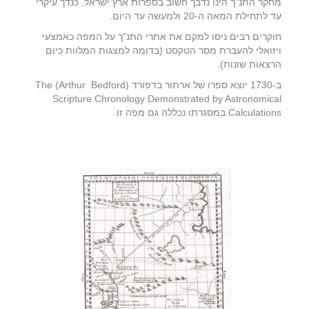
מחקר התנ"ך הינו נדבך חשוב בספרות ארץ ישראל, כנדך עיקרי
עד לתחילת המאה ה-20 ולמעשה עד היום.
חוקרים רבים ניסו למקם את אתרי התנ"ך על המפה כאמצעי
ויזואלי להעברת מסר הטקסט (בדומה למצגות המלוות כיום
הרצאות שונות).
ב-1730 יוצא ספרו של ארתור בדפורד (Arthur Bedford) The
Scripture Chronology Demonstrated by Astronomical
Calculations במסגרתו נכללה גם מפה זו.