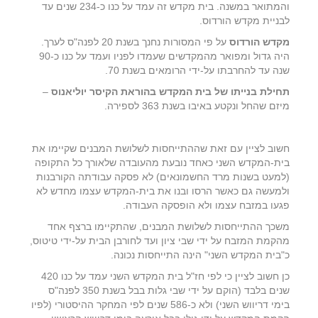
והמתואר במשנה. בית מקדש זה עמד על כנו כ-234 שנים עד
לבניית מקדש הורדוס.
מקדש הורדוס
על פי המסורות נחנך בשנת 20 לפנה"ס לערך.
היה גדול ומפואר מהמקדשים שעמדו לפניו ועמד על כנו כ-90
שנה עד להחרבתו על-ידי הרומאים בשנת 70.
תחילת בנייתו של בית המקדש בהוראת הקיסר יוליאנוס
–
מיזם שהחל ונקטע באיבו בשנת 363 לספירה.
חשוב לציין עם זאת שההתייחסות לשלושת המבנים שקיימו את
בית-המקדש השני כאחד נובעת מהעובדה שלאורך כל התקופה
(למעט בשנות מרד החשמונאים) לא פסקה עבודתה הקורבנות
ולמעשה גם כאשר הרסו ובנו את בית-המקדש עצמו מחדש לא
פגעו במזבח עצמו ולא הופסקה העבודה.
משכך ההתייחסות לשלושת המבנים, שהתקיימו ברצף אחד
מהקמת המזבח על ידי שבי ציון ועד לחורבן הבית על-ידי טיטוס,
כ"בית המקדש השני" הינה התייחסות נכונה.
כן חשוב לציין כי לפי חז"ל בית המקדש השני עמד על כנו 420
שנים בלבד (הוקם על ידי שבי גלות בבל בשנת 350 לפנה"ס
בימי דריווש השני) ולא כ-586 שנים לפי המחקר ההיסטורי (לפיו