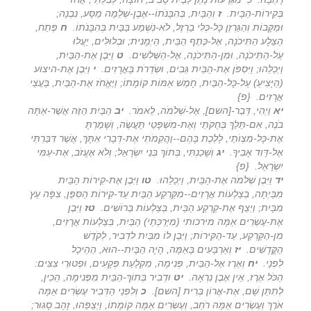
בְּקִירוֹת-הַבָּיִת
.
ז
וְהַבַּיִת, בְּהִבָּנֹתוֹ--אֶבֶן-שְׁלֵמָה מַסָּע, נִבְנָה;
וּמַקָּבוֹת וְהַגַּרְזֶן כָּל-כְּלִי בַרְזֶל, לֹא-נִשְׁמַע בַּבַּיִת בְּהִבָּנֹתוֹ
.
ח
פֶּתַח,
הַצֵּלָע הַתִּיכֹנָה, אֶל-כֶּתֶף הַבַּיִת, הַיְמָנִית; וּבְלוּלִּים, יַעֲלוּ
עַל-הַתִּיכֹנָה, וּמִן-הַתִּיכֹנָה, אֶל-הַשְּׁלִשִׁים
.
ט
וַיִּבֶן אֶת-הַבַּיִת,
וַיְכַלֵּהוּ; וַיִּסְפֹּן אֶת-הַבַּיִת גֵּבִים, וּשְׂדֵרֹת בָּאֲרָזִים
.
י
וַיִּבֶן אֶת-היצוע
(הַיָּצִיעַ) עַל-כָּל-הַבַּיִת, חָמֵשׁ אַמּוֹת קוֹמָתוֹ; וַיֶּאֱחֹז אֶת-הַבַּיִת, בַּעֲצֵי
אֲרָזִים. {פ}
יא
וַיְהִי, דְּבַר-[השם], אֶל-שְׁלֹמֹה, לֵאמֹר
.
יב
הַבַּיִת הַזֶּה אֲשֶׁר-אַתָּה
בֹנֶה, אִם-תֵּלֵךְ בְּחֻקֹּתַי וְאֶת-מִשְׁפָּטַי תַּעֲשֶׂה, וְשָׁמַרְתָּ
אֶת-כָּל-מִצְוֺתַי, לָלֶכֶת בָּהֶם--וַהֲקִמֹתִי אֶת-דְּבָרִי אִתָּךְ, אֲשֶׁר דִּבַּרְתִּי
אֶל-דָּוִד אָבִיךָ
.
יג
וְשָׁכַנְתִּי, בְּתוֹךְ בְּנֵי יִשְׂרָאֵל; וְלֹא אֶעֱזֹב, אֶת-עַמִּי
יִשְׂרָאֵל. {פ}
יד
וַיִּבֶן שְׁלֹמֹה אֶת-הַבַּיִת, וַיְכַלֵּהוּ
.
טו
וַיִּבֶן אֶת-קִירוֹת הַבַּיִת
מִבַּיְתָה, בְּצַלְעוֹת אֲרָזִים--מִקַּרְקַע הַבַּיִת עַד-קִירוֹת הַסִּפֻּן, צִפָּה עֵץ
מִבָּיִת; וַיְצַף אֶת-קַרְקַע הַבַּיִת, בְּצַלְעוֹת בְּרוֹשִׁים
.
טז
וַיִּבֶן
אֶת-עֶשְׂרִים אַמָּה מירכותי (מִיַּרְכְּתֵי) הַבַּיִת, בְּצַלְעוֹת אֲרָזִים,
מִן-הַקַּרְקַע, עַד-הַקִּירוֹת; וַיִּבֶן לוֹ מִבַּיִת לִדְבִיר, לְקֹדֶשׁ
הַקֳּדָשִׁים
.
יז
וְאַרְבָּעִים בָּאַמָּה, הָיָה הַבָּיִת--הוּא, הַהֵיכָל
לִפְנָי
.
יח
וְאֶרֶז אֶל-הַבַּיִת, פְּנִימָה, מִקְלַעַת פְּקָעִים, וּפְטוּרֵי צִצִּים:
הַכֹּל אֶרֶז, אֵין אֶבֶן נִרְאָה
.
יט
וּדְבִיר בְּתוֹךְ-הַבַּיִת מִפְּנִימָה, הֵכִין,
לְתִתֵּן שָׁם, אֶת-אֲרוֹן בְּרִית [השם]
.
כ
וְלִפְנֵי הַדְּבִיר עֶשְׂרִים אַמָּה
אֹרֶךְ וְעֶשְׂרִים אַמָּה רֹחַב, וְעֶשְׂרִים אַמָּה קוֹמָתוֹ, וַיְצַפֵּהוּ, זָהָב סָגוּר;