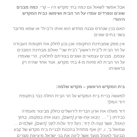
אבל אפשר לשאול גם כמה בתי מקדש היו – קרי:
כמה מבנים
שונים ונפרדים עמדו על הר הבית ושימשו כבית המקדש
היהודי
.
האם בנין שנהרס ונבנה מחדש הוא אותו ה"בית" או שמא מדובר
בשני בתים שונים.
אין ספק שמבחינת התקופה אכן נכון לחלק את תקופות העבודה
על הר הבית ל"בית ראשון" ו"בית שני" ואולם מבחינת המבנים
עצמם, מבנים עצמאיים ושונים בצורתם לחלוטין, הרי שעמדו
על הר הבית לא פחות מ-4 בתי מקדש, ועוד אחד שהיה רק
בראשיתו.
בית המקדש הראשון – מקדש שלמה:
למעשה בניית בית המקדש על הר הבית החלה כבר בתקופת
דוד המלך.
דוד מעלה את ארון הברית לירושלים כחלק מביצור מעמדה
כבירתו ( " ...
וַיָּבִאוּ אֶת-אֲרוֹן [השם], וַיַּצִּגוּ אֹתוֹ בִּמְקוֹמוֹ, בְּתוֹךְ
הָאֹהֶל, אֲשֶׁר נָטָה-לוֹ דָּוִד; וַיַּעַל דָּוִד עֹלוֹת לִפְנֵי [השם], וּשְׁלָמִים
...
שמואל ב', ו, יז) ואף מתחיל בהכנות לבניית בית מקדש של קבע
(בניגוד לאוהל מועד אשר ליווה את בני ישראל מיציאת מצרים