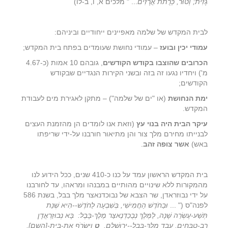
גָזִית; וְטוּר, כְּרֻתֹת אֲרָזִים
... " מלכים א, ו, ב-לו)
לבית המקדש של שלמה מאפיינים ייחודיים וביניהם:
עמודי יכין ובועז
– עמודי נחושת שעומדים בפתח בית המקדש;
הכרובים שהוצבו בקודש הקודשים
, גובהם 10 אמות (כ-4.67
מ') ויחדיו נגעו זה בזה ובשני הקירות הנגדיים שבקודש
הקודשים;
ימת הנחושת
(או "ים של שלמה") – מתקן לאגירת מים לעבודת
המקדש.
עיקר הבית היה בנוי עץ
(וזאת אנו לומדים הן מהזמנת העצים
לבנייתו מחירם מלך צור והן מתיאור חורבנו על-ידי שריפתו
באש)
אשר צופה זהב
.
בית המקדש הראשון עמד על כנו כ-410 שנים, ככל הידוע לנו
מהמקורות ללא שינויים מהותיים במבנהו ומראהו, עד לחורבנו
על ידי נבוזראדן, שר הצבא של נבוכדנאצר מלך בבל, בשנת 586
לפנה"ס (" ...
וּבַחֹדֶשׁ הַחֲמִישִׁי, בְּשִׁבְעָה לַחֹדֶשׁ--הִיא שְׁנַת
תְּשַׁע-עֶשְׂרֵה שָׁנָה, לַמֶּלֶךְ נְבֻכַדְנֶאצַּר מֶלֶךְ-בָּבֶל: בָּא נְבוּזַרְאֲדָן
רַב-טַבָּחִים, עֶבֶד מֶלֶךְ-בָּבֶל--יְרוּשָׁלִָם
.
ט
וַיִּשְׂרֹף אֶת-בֵּית-[השם],