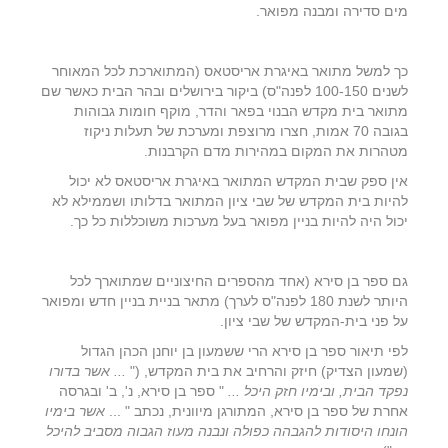
מים סדירה ומבנה מפואר.
כך למשל מתואר באיגרת אריסטאס (המתוארכת לכל המאוחר
לשנים 100-150 לפנה"ס) ביקור בירושלים ובהר הבית כאשר שם
מתואר בית מקדש הבנוי בפאר והדר, מוקף חומות גבוהות
בגובה 70 אמות, חצרו מרוצפת ומערכת של תעלות ניקוז
מטהרות את המקום במהירות מדם הקרבנות.
אין ספק שבית המקדש המתואר באיגרת אריסטאס לא יכול
להיות בית המקדש של שבי ציון המתואר בדלותו ושממילא לא
יכול היה להיות בניין מפואר בעל מערכות משוכללות כל כך.
גם ספר בן סירא (אחד מהספרים החיצוניים שמתוארך לכל
היותר לשנת 180 לפנה"ס לערך) מתאר בניית בניין חדש ומפואר
על פני בית-המקדש של שבי ציון.
לפי תיאור ספר בן סירא הרי ששמעון בן יוחנן הכהן הגדול
(שמעון הצדיק) חיזק והרחיב את בית המקדש, ("
... אשר בדורו
נפקד הבית, ובימיו חזק היכל ...
" ספר בן סירא, נ', ב' ובגרסה
אחרת של ספר בן סירא, המתורגן מיוונית, נכתב " ...
אשר בימיו
הונחו היסודות להגבהה כפולה ונבנה מעוז הגבוה מסביב להיכל