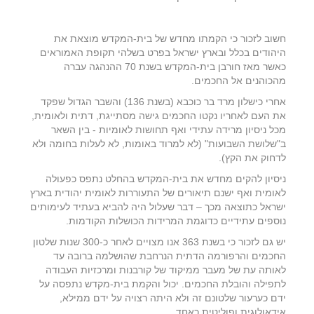
חשוב לזכור כי הקמתו מחדש של בית-המקדש מוצאת את
היהודים בכלל ובארץ ישראל בפרט בשלהי תקופת האמוראים
כאשר מאז חורבן בית-המקדש בשנת 70 ההנהגה עברה
מהכוהנים אל החכמים.
אחרי כישלון מרד בר כוכבא (בשנת 136) והשבר הגדול שפקד
את העם לאחריו נקטו החכמים גישה מסתייגת, דתית ולאומית,
מכל ניסיון מרידה עתידי ואף תחושות לאומיות - בין השאר
ב"שלושת השבועות" (לא למרוד באומות, לא לעלות בחומה ולא
לדחוק את הקץ).
ניסיון להקים מחדש את בית-המקדש בהחלט נתפס כפעולה
לאומית ואף ישנם תיאורים של התעוררות לאומית יהודית בארץ
ישראל כתוצאה מכך – דבר שעלול היה להביא בעתיד לעימותים
נוספים עתידיים כדוגמת המרידות הכושלות הקודמות.
יש גם לזכור כי בשנת 363 אנו מצויים לאחר כ-300 שנות שלטון
החכמים והרפורמה הדתית הנרחבת שהושלמה ברובה עד
לאותה עת של מעבר ממיקוד של קורבנות ומרכזיות העבודה
לתפילה והובלת החכמים. יכול והקמת בית-מקדש נתפסה על
ידם כערעור שלטונם זה ולא היתה רצויה על ידם ממילא,
אידאולוגית ופוליטית כאחד.