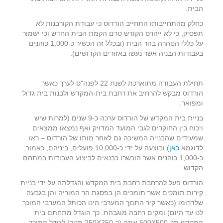
הבית.
כחלק מהתחייבותו התחייב הורדוס כי עבודת הקורבנות לא
תפסיק, כי לא ייהרס הקודש טרם הקמת הבית החדש וכי ישמור
על כללי הטהרה בהר הבית (ובכלל זה הכשיר כ-1,000 כוהנים
בעבודות הבניה אשר נעשו באזורים הקדושים).
תחילת העבודה מתוארכת לשנת 22 לפנה"ס לערך כאשר
הורדוס מבקש להרחיב את רחבת בית-המקדש ולבנות בית גדול
ומפואר.
בניית בית המקדש של הורדוס ערכה כ-9 שנים (למרות שיש
ויכוח בין החוקרים לגבי המועד המדויק ואף נמצאו ממצאים
שמעידים שהבנייה המשיכה גם לאחר מותו של הורדוס – ראו
לדוגמא
כאן
) ובוצעה על ידי כ-10,000 פועלים, ביניהם, כאמור,
כ-1,000 כוהנים אשר הוכשרו כבנאים לביצוע העבודות במתחם
הקדוש.
הורדוס פעל להרחבת רחבת בית המקדש והגדלתה על ידי בניית
קירות תומכים אשר תומכים הן בפסגת הר המוריה והן בגבעה
שלדרומו (כאשר קיר התמך המערבי הינו הכותל המערבי המוכר
לנו עד היום) ומקים רחבה מוגבהת. כך הוגדל מתחתם בית
המקדש מכ-500X500 אמה (כ-250X250 מטר) לגודל המוכר