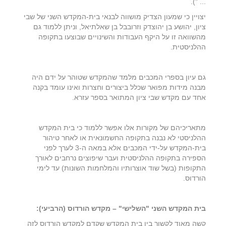
... ").
יצויין כי שמעון הצדיק מושווה לבנאי בית-המקדש השני של שבי
ציון, יהושע בן יהוצדק וזרובבל בן שאלתיאל, וניתן ללמוד גם
מהשוואה זו על היקף העבודות והשינויים שבוצעו בתקופה
ההלניסטית.
גם עיון בספרי המכבים מלמד שהמקדש שטוהר על ידם היה
מבנה מידות מפואר שכלל ביצורים וחצרות ואינו עומד בקנה
אחד עם מקדש שבי ציון המתואר בספר עזרא.
מתאריכיהם של מקורות אלו אפשר ללמוד כי בית המקדש
ההלניסטי לא נבנה בתקופה החשמונאית או לאחר טיהור
בית-המקדש על-ידי המכבים אלא במאה ה-3 לערך לפני
הספירה בתקופה ההלניסטית ועבר שיפוצים נרחבים לאורך
התקופות (בשל שוד אוצרותיו והמלחמות השונות) עד לימי
הורדוס.
בית המקדש השני "השלישי" – מקדש הורדוס (הרביעי):
קשה מאוד לקשור בין בית המקדש שקדם למקדש הורדוס לזה