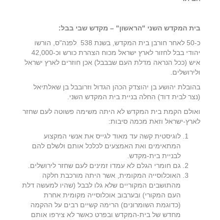
בית המקדש השני "הראשון" – מקדש שבי בבל:
כ-50 לאחר חורבן בית המקדש, בשנת 538 לפנה"ס, הורשו
יהודי בבל לחזור לארץ ישראל מכוח הצהרת כורש וכ-42,000
איש (ככל הנראה מדלת העם שבבבל) אכן חוזרים לארץ ישראל
ולירושלים.
בהובלת יהושע בן יהוצדק הכהן הגדול וזרובבל בן שאלתיאל
(נצר לבית דוד) החלה בניית בית המקדש השני.
ואולם הקמת בית המקדש לא היתה משימה פשוטה לעם שחזר
לארץ-ישראל וזאת מכמה סיבות:
לוגיסטית קשה עד מאוד לגייס את אנשי המקצוע
המתאימים ואת האמצעים לכלכל אותם ולשלם להם
לבניית בית-מקדש.
גם חומרי הגלם לא עמדו זמינים לעם שחזר לירושלים.
האוכלוסייה המקומית, אשר היתה מורכבת חלקה
מהתושבים המקוריים שלא גלו לבבל (שהיו למעשה דלת
העם המקורי) ובערבוב אוכלוסייה מקומית אחרת
(כדוגמת השומרונים) הרימה קשיים רבים על ההקמה
מחדש של בית-המקדש ובפרט כאשר לא צירפו אותם