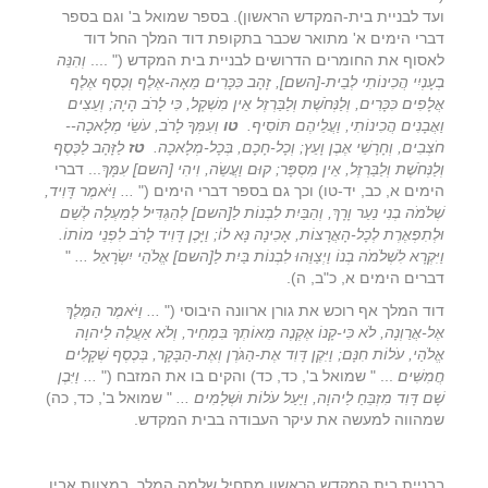
ועד לבניית בית-המקדש הראשון). בספר שמואל ב' וגם בספר
דברי הימים א' מתואר שכבר בתקופת דוד המלך החל דוד
לאסוף את החומרים הדרושים לבניית בית המקדש (" ....
וְהִנֵּה
בְעָנְיִי הֲכִינוֹתִי לְבֵית-[השם], זָהָב כִּכָּרִים מֵאָה-אֶלֶף וְכֶסֶף אֶלֶף
אֲלָפִים כִּכָּרִים, וְלַנְּחֹשֶׁת וְלַבַּרְזֶל אֵין מִשְׁקָל, כִּי לָרֹב הָיָה; וְעֵצִים
וַאֲבָנִים הֲכִינוֹתִי, וַעֲלֵיהֶם תּוֹסִיף
.
טו
וְעִמְּךָ לָרֹב, עֹשֵׂי מְלָאכָה--
חֹצְבִים, וְחָרָשֵׁי אֶבֶן וָעֵץ; וְכָל-חָכָם, בְּכָל-מְלָאכָה
.
טז
לַזָּהָב לַכֶּסֶף
וְלַנְּחֹשֶׁת וְלַבַּרְזֶל, אֵין מִסְפָּר; קוּם וַעֲשֵׂה, וִיהִי [השם] עִמָּךְ
... דברי
הימים א, כב, יד-טו) וכך גם בספר דברי הימים ("
... וַיֹּאמֶר דָּוִיד,
שְׁלֹמֹה בְנִי נַעַר וָרָךְ, וְהַבַּיִת לִבְנוֹת לַ[השם] לְהַגְדִּיל לְמַעְלָה לְשֵׁם
וּלְתִפְאֶרֶת לְכָל-הָאֲרָצוֹת, אָכִינָה נָּא לוֹ; וַיָּכֶן דָּוִיד לָרֹב לִפְנֵי מוֹתוֹ.
וַיִּקְרָא לִשְׁלֹמֹה בְנוֹ וַיְצַוֵּהוּ לִבְנוֹת בַּיִת לַ[השם] אֱלֹהֵי יִשְׂרָאֵל ...
"
דברים הימים א, כ"ב, ה).
דוד המלך אף רוכש את גורן ארוונה היבוסי ("
... וַיֹּאמֶר הַמֶּלֶךְ
אֶל-אֲרַוְנָה, לֹא כִּי-קָנוֹ אֶקְנֶה מֵאוֹתְךָ בִּמְחִיר, וְלֹא אַעֲלֶה לַיהוָה
אֱלֹהַי, עֹלוֹת חִנָּם; וַיִּקֶן דָּוִד אֶת-הַגֹּרֶן וְאֶת-הַבָּקָר, בְּכֶסֶף שְׁקָלִים
חֲמִשִּׁים
... " שמואל ב', כד, כד) והקים בו את המזבח ("
... וַיִּבֶן
שָׁם דָּוִד מִזְבֵּחַ לַיהוָה, וַיַּעַל עֹלוֹת וּשְׁלָמִים ...
" שמואל ב', כד, כה)
שמהווה למעשה את עיקר העבודה בבית המקדש.
בבניית בית המקדש הראשון מתחיל שלמה המלך, במצוות אביו.