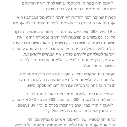
יוליאנוס היה במהותו הלניסטי וביקש להחזיר את ההלניזם
לשליטה באימפריה הרומית על פני הנצרות.
למרות שחיבה רבה ליהדות לא היתה ליוליאנוס (ובכתביו הוא
אף גינה את היהדות) הרי ששנאתו לנצרות היתה גדולה אף מזו.
ב-19 ביולי 362 הוא נפגש עם מנהיגי היהודים באנטיוכיה וחקר
מדוע אינם מקריבים קורבנות לאלוהיהם (במטרה להזמין את
תשובתם שתהיה משום בקשה רשמית). לאור תשובתם כי אינם
יכולים להקריב אלא בבית המקדש שחרב מורה יוליאנוס ליהודים
"
לחזור למולדתם ולהקים מחדש את המקדש ולחדש את
השלטון כדרך אבותיהם
" כאשר יוליאנוס אף מתחייב לסייע
בהשגת חומרי הגלם.
הקמת בית המקדש וחידוש הקורבנות הינה חלק מהתפיסה
הלניסטית של יוליאנוס אבל נראה שנועדה גם להתנצחות עם
הנצרות והוכחה כי הברית עם היהודים לא פסקה בישו.
בהתאם להכרזת יוליאנוס מתקבצים יהודים מהתפוצות
בירושלים החל מסתיו 362 ועד אביב 363 ובמרץ 363 אף מודיע
יוליאנוס ליהודי בבל (ערב מלחמתו בפרסים) כי "
אני מקומם
בכל המרץ את המקדש החדש לאל העליון
".
על פי ההיסטוריון של יוליאנוס, אמיאנוס מרקלינוס, הרי
שיוליאנוס אף מינה את אליפיוס מאנטיוכיה מטעמו על הביצוע