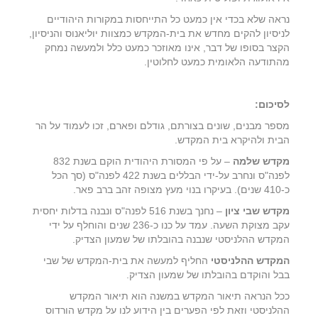
נראה שלא בכדי אין כמעט כל התייחסות במקורות היהודיים
לניסיון להקים מחדש את בית-המקדש כמצוות יוליאנוס והניסיון,
הקצר בסופו של דבר, אינו מאוזכר כמעט כלל ולמעשה נמחק
מהתודעה הלאומית כמעט לחלוטין.
לסיכום:
מספר מבנים, שונים בצורתם, גודלם ופארם, זכו לעמוד על הר
הבית ולהיקרא בית המקדש.
מקדש שלמה
– על פי המסורת היהודית הוקם בשנת 832
לפנה"ס ונחרב על-ידי הבללים בשנת 422 לפנה"ס (סך הכל
כ-410 שנים). בעיקרו בנוי מעץ מצופה זהב ברב פאר.
מקדש שבי ציון
– נחנך בשנת 516 לפנה"ס ונבנה בדלות יחסית
עקב מצוקת השעה. עמד על כנו כ-236 שנים והוחלף על ידי
המקדש ההלניסטי שנבנה בהובלתו של שמעון הצדיק.
המקדש ההלניסטי
החליף למעשה את בית-המקדש של שבי
בבל והוקדם בהובלתו של שמעון הצדיק.
ככל הנראה תיאור המקדש במשנה הוא תיאור המקדש
ההלניסטי וזאת לפי הפערים בין הידוע לנו על מקדש הורדוס