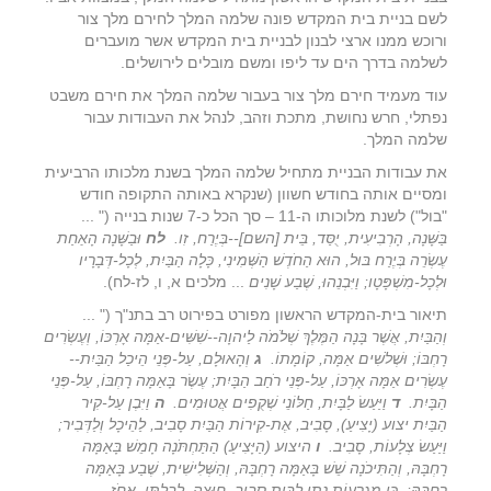
לשם בניית בית המקדש פונה שלמה המלך לחירם מלך צור
ורוכש ממנו ארצי לבנון לבניית בית המקדש אשר מועברים
לשלמה בדרך הים עד ליפו ומשם מובלים לירושלים.
עוד מעמיד חירם מלך צור בעבור שלמה המלך את חירם משבט
נפתלי, חרש נחושת, מתכת וזהב, לנהל את העבודות עבור
שלמה המלך.
את עבודות הבניית מתחיל שלמה המלך בשנת מלכותו הרביעית
ומסיים אותה בחודש חשוון (שנקרא באותה התקופה חודש
"בול") לשנת מלוכותו ה-11 – סך הכל כ-7 שנות בנייה (" ...
בַּשָּׁנָה, הָרְבִיעִית, יֻסַּד, בֵּית [השם]--בְּיֶרַח, זִו
.
לח
וּבַשָּׁנָה הָאַחַת
עֶשְׂרֵה בְּיֶרַח בּוּל, הוּא הַחֹדֶשׁ הַשְּׁמִינִי, כָּלָה הַבַּיִת, לְכָל-דְּבָרָיו
וּלְכָל-מִשְׁפָּטָו; וַיִּבְנֵהוּ, שֶׁבַע שָׁנִים
... מלכים א, ו, לז-לח).
תיאור בית-המקדש הראשון מפורט בפירוט רב בתנ"ך (" ...
וְהַבַּיִת, אֲשֶׁר בָּנָה הַמֶּלֶךְ שְׁלֹמֹה לַיהוָה--שִׁשִּׁים-אַמָּה אָרְכּוֹ, וְעֶשְׂרִים
רָחְבּוֹ; וּשְׁלֹשִׁים אַמָּה, קוֹמָתוֹ
.
ג
וְהָאוּלָם, עַל-פְּנֵי הֵיכַל הַבַּיִת--
עֶשְׂרִים אַמָּה אָרְכּוֹ, עַל-פְּנֵי רֹחַב הַבָּיִת; עֶשֶׂר בָּאַמָּה רָחְבּוֹ, עַל-פְּנֵי
הַבָּיִת
.
ד
וַיַּעַשׂ לַבָּיִת, חַלּוֹנֵי שְׁקֻפִים אֲטוּמִים
.
ה
וַיִּבֶן עַל-קִיר
הַבַּיִת יצוע (יָצִיעַ), סָבִיב, אֶת-קִירוֹת הַבַּיִת סָבִיב, לַהֵיכָל וְלַדְּבִיר;
וַיַּעַשׂ צְלָעוֹת, סָבִיב
.
ו
היצוע (הַיָּצִיעַ) הַתַּחְתֹּנָה חָמֵשׁ בָּאַמָּה
רָחְבָּהּ, וְהַתִּיכֹנָה שֵׁשׁ בָּאַמָּה רָחְבָּהּ, וְהַשְּׁלִישִׁית, שֶׁבַע בָּאַמָּה
רָחְבָּהּ: כִּי מִגְרָעוֹת נָתַן לַבַּיִת סָבִיב, חוּצָה, לְבִלְתִּי, אֲחֹז