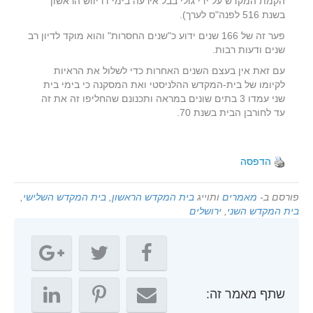
הקמת המקדש על ידי גולי בבל אירעה בימי דריווש הראשון
בשנת 516 לפנה"ס לערך).
פער זה של 166 שנים ידוע כ"שנים החסרות" והוא מוקד לדיון רב
שנים ודעות רבות.
עם זאת אין בעצם השנים האחרות כדי לשלול את הראיות
לקיומו של בית-המקדש ההלניסטי ואת המסקנה כי בימי בית
שני עמדו 3 בתים שונים במראה ותכנונם שהחליפו זה את זה
עד לחורבן הבית בשנת 70.
הדפסה
פורסם ב-
מאמרים
ותוייג
בית המקדש הראשון
,
בית המקדש השלישי
,
בית המקדש השני
,
ירושלים
שתף מאמר זה: