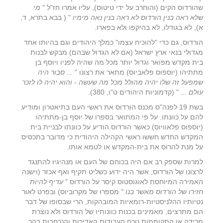
שהורדוס הקים (והוחרב על ידי טיטוס), עליו אמרו חז"ל "
מי
שלא ראה בנין הורדוס לא ראה בנין נאה מימיו
" ( בבא בתרא, ד,
א), לא בגודלו, לא בהיקפו ולא בפארו.
הורדוס, גם כדי "להוכיח עצמו" כמלך היהודים וגם בהיותו אחד
מגדולי בנאי ארץ ישראל (אם לא הגדול שבהם) מבקש לבנות
בית מקדש מפואר וגדול יותר מכל מה שהיה לפניו ויוסף בן
מתתיהו (יוספוס פלאביוס) מתאר את רצונו " ...
סבור היה
שמפעל זה שלו יהיה מהולל מכל מה שעשה - והוא יהיה לו לזכר
עולם
... " (קדמוניות היהודים ט"ו, 380).
בשת 19 לפנה"ס מכנס הורדוס את ראשי העם בתיאטרון ומודיע
להם על כוונתו. על פי המתואר בספרו של יוסף בן-מתתיהו
(יוספוס פלאוויוס) כאשר הורדוס הודיע על כוונתו לבניית בית
המקדש החדש חששו ראשי הקהילה היהודית כי מדובר בתכסיס
על מנת להרוס את בית-המקדש או לטמא אותו.
למרות שספק רב אם היה בכוחם של העם או מנהיגיו להתנגד
לרצונו של הורדוס, אשר היה ידוע כשליט תקיף ואף אכזר (וישנה
האמירה המיוחסת לאוגוסטוס קיסר על הורדוס "
עדיף להיות
חזירו של הורדוס מאשר בנו
" מספרו של מקרוביוס) ובפרט לאור
נטיותיו ההלניסטיות-רומאיות המובהקות, הרי שבסופו של דבר
הם מתרצים, מאמינים בכנות כוונותיו של הורדוס ולא נוצרת
מרידה או התקוממות נוכח העבודות האדירות והנרחבות בהר