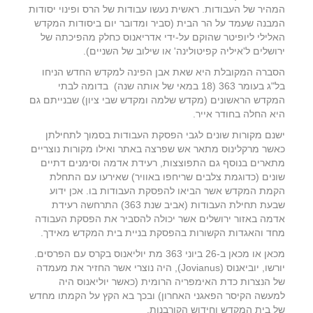
המהיר של העבודות. ראשית נעשו עבודות של הרס ופינוי יסודות
המבנה שעמד על הר הבית (סביר ומדובר יום ביסודות המקדש
האלילי ליופיטר שהוקם על-ידי אדריאנוס כחלק מהפיכתה של
ירושלים ל'איליה קפיטולינה' או שילוב של השניים).
הסברה המקובלת היא שאת אבן הפינה למקדש החדש הניחו
בל"ג בעומר 363 (18 במאי של אותה שנה) בדומה לבתי
המקדש הראשונים (מקדש שלמה ומקדש שבי ציון) שבנייתם גם
היא החלה בחודר אייר.
ישנם מקורות שונים לגבי הפסקת העבודות בסמוך לתחילתן
כאשר מרקלינוס מתאר אש שפרצה באתר ואילו מקורות נוצריים
מתארים בנוסף גם התפוצצות, רעידת אדמה וסימנים דתיים
שונים (כדוגמת צלבים שריחפו באוויר) שאירעו עם התחלת
הקמת המקדש אשר הביאו להפסקת העבודות בו. אכן ידוע
שבעת תחילת העבודות (אביב שנת 363) התרחשה רעידת
אדמה באזור ירושלים אשר יכולה להסביר את הפסקת העבודה
מחד והאגדות הקשורות בהפסקת בניית בית המקדש מאידך.
מכאן או מכאן ב-26 ביוני 363 מת יוליאנוס בקרס עם הפרסים.
יורשו, יוביאנוס (Jovianus), היה נוצרי אשר החזיר את מעמדה
של הנצרות כדת האימפריה הרומית (כאשר יוליאנוס היה
למעשה הקיסר הפאגני האחרון) ובכך בא הקץ על הקמתו מחדש
של בית המקדש וחידוש הקורבנות.