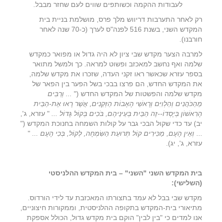
לעבודות ההקמה וכשותפים שווים לעם שחזר מבבל.
רק לאחר התערבות דריווש מלך פרס, מושלמת בניית בית
המקדש השני, בשנת 516 לפנה"ס לערך (כ-70 שנה לאחר
חורבנו).
למרבה הצער מקדש שבי ציון לא היה גדול או מפואר כמקדש
שלמה ואף נחשב למאכזב ופשוט למראה. כך ולמשל מתואר
בספר עזרא שכאשר ראו זקני העדה, שזכרו את מקדש שלמה,
את המקדש החדש, הם פרצו בבכי בשל הפער בין הפאר של
מקדש שלמה והפשטות של המקדש החדש ("
...
וְרַבִּים
מֵהַכֹּהֲנִים וְהַלְוִיִּם וְרָאשֵׁי הָאָבוֹת הַזְּקֵנִים, אֲשֶׁר רָאוּ אֶת-הַבַּיִת
הָרִאשׁוֹן בְּיָסְדוֹ--זֶה הַבַּיִת בְּעֵינֵיהֶם, בֹּכִים בְּקוֹל גָּדוֹל
...
" עזרא, ג',
יב) עד כדי שקול הבכי גבר על קולות השמחה בחנוכת המקדש ("
...
וְאֵין הָעָם, מַכִּירִים קוֹל תְּרוּעַת הַשִּׂמְחָה, לְקוֹל, בְּכִי הָעָם
...
"
עזרא, ג', יג).
בית המקדש השני "השני" – בית המקדש ההלניסטי
(השלישי):
מקדש שבי בבל לא עמד בתצורתו המאכזבת עד לידי הורדוס.
מתיאורי בית-המקדש בתקופה ההלניסטית, וממקורות חיצוניים,
אנו למדים כי "בין לבין" הוקם בית מקדש גדול, הכולל אספקת