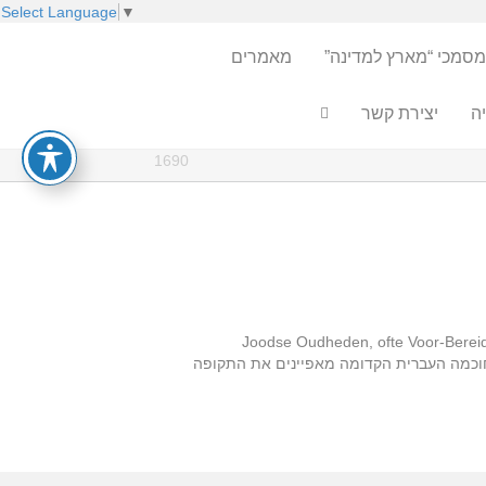
Select Language
▼
מסמכי “מארץ למדינה”
מאמרים
ה
יצירת קשר
1690
Wilhelmus Goer "עתיקות יהודיות, או הכנות לחוכמה המקראית… " (Joodse Oudheden, ofte Voor-Bereidselen tot de
שנת 1690. ספר זה, ודומים לו, כמו גם העיסוק בחוכמה העברית הקדומה מאפיינים את התקופה