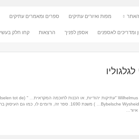
האתר
מפות ואיורים עתיקים
ספרים ומאמרים עתיקים
ן ומדריכים לאספנים
אספן לפניך
הרצאות
קחו חלק בעשיי
איור של המאייר Jan Luyken מספרו של ee
Bybelsche Wysheid, en gebruik der heilige en kerkelijke historien… ) מ
 איור…