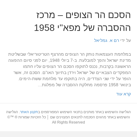
הסכם הר הצופים – מרכז
ההסברה של מפא"י 1958
על ידי
רם א. גמליאל
במלחמת העצמאות נותק הר הצופים מהרצף הטריטוריאלי שבשליטת
מדינת ישראל והפך למובלעת. ב-7 ביולי 1948, יום לפני סיום ההפוגה
הראשונה בקרבות, נכנס לתוקפו הסכם הר הצופים עליו חתמו
המפקדים הצבאיים של ישראל וירדן בתיווך האו"ם. הסכם זה, אשר
הופר על ידי שני הצדדים, היה בתוקפו עד מלחמת ששת-הימים.
בינואר 1958 פרסמה מחלקת ההסברה של מפלגת…
קרא עוד
הגלישה והשימוש באתר מותנים בתנאי השימוש המפורסמים ב
תקנון האתר
. הגלישה
והשימוש באתר מהווים הסכמה לתנאים המצוינים שם │ כל הזכויות שמורות ® ™©
All Rights Reserved