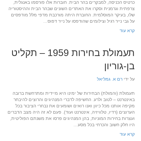
כרטיס הכניסה, למבקרים בהר הבית. חוברות אלו פורסמו באנגלית,
צרפתית וגרמנית וסקרו את האתרים השונים שבהר הבית וההיסטוריה
שלו, בעיקר המוסלמית. החוברת היתה מורכבת מדפי מלל מודפסים
על גבי נייר רגיל וצילומים שהודפסו על נייר דפוס…
קרא עוד
תעמולת בחירות 1959 – תקליט
בן-גוריון
על ידי
רם א. גמליאל
תעמולת (והמולת) הבחירות של ימינו היא מיידית ומתרחשת ברובה
באינטרנט – לטוב ולרע. החשיפה לדברי המנהיגים והרוצים להיבחר
מקיפה אותנו מכל כיוון ואנו רואים ושומעים את נבחרי הציבור בכל
הערוצים (רדיו, טלוויזיה, אינטרנט ועוד). פעם לא זה היה מצב הדברים
ועצרות בחירות המוניות, בהן המנהיגים פרסו את משנתם הפוליטית,
היו חלק חשוב והכרחי בכל מסע…
קרא עוד