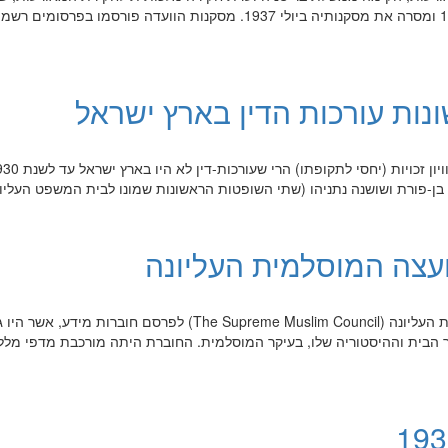
בראשה עמד הלורד וילאים רוברט פיל, הוקמה באוגוסט 1936 ומסרה את מסקנותיה בי
 בן-פורת ושושנה נתניהו (שתי השופטות הראשונות שמונו לבית המשפט העלי
החל משנות ה-20 של המאה ה-20 החלה המועצה המוסלמית העליונה (il
בית וההיסטוריה שלו, בעיקר המוסלמית. החוברת היתה מורכבת מדפי מלל מוד