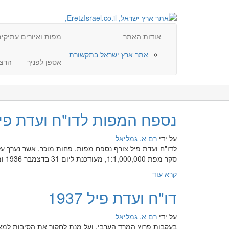
אודות האתר
מפות ואיורים עתיקי
אתר ארץ ישראל בתקשורת
אספן לפניך
הרצ
נספח המפות לדו"ח ועדת פיל 37
על ידי
רם א. גמליאל
סקר מפת 1:1,000,000, מעודכנת ליום 31 בדצמבר 1936 ומפרטת את האזורים שנסקרו טופוגרפית, אזורים בהם כבר בוצעה תוכנית לצורכי רישום ואזורים עירוניים שנסקרו.…
קרא עוד
דו"ח ועדת פיל 1937
על ידי
רם א. גמליאל
בעקבות פרוץ המרד הערבי, ועל מנת לחקור את הסיבות למא