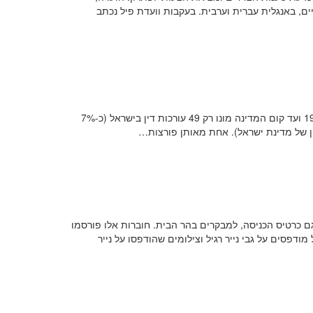
ולי 1937. מסקנות הוועדה פורסמו בפרסומים רשמיים, באנגלית עברית וערבית. בעקבות וועדת פיל נכתב
למרות שמראשית היישוב העברי בארץ ישראל נהנו נשים משוויון זכויות (יחסי לתקופתו) הרי שעורכות-דין לא היו בארץ ישראל עד לשנת 1930 ועד קום המדינה מונו רק 49 עורכות דין בישראל (כ-7%
ון של מדינת ישראל). אחת מאותן פורצות…
The Supreme Muslim Counc) לפרסם חוברות מידע, אשר היו גם כרטיס הכניסה, למבקרים בהר הבית. חוברות אלו פורסמו
פסים על גבי נייר רגיל וצילומים שהודפסו על נייר