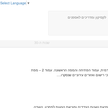
Select Language
▼
לקסיקון ומדריכים לאספנים
שנות ה-30
לדו"ח ועדת פיל צורף נספח מפות, פחות מוכר, אשר נערך על פי או לצורך עבודת הוועדה. נספח המפות המועלה כאן חסר את הכריכה הקדמית, עמוד הפתיחה והמפה הראשונה. עמוד 2 – מפת
מיעת טענות הצדדים ומציאת הצעות לפתרון. הועדה,