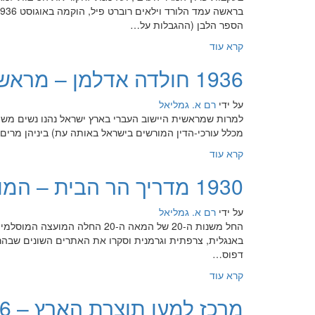
הספר הלבן (ההגבלות על…
קרא עוד
1936 חולדה אדלמן – מראשונות עורכות הדין בארץ ישראל
על ידי
רם א. גמליאל
מכלל עורכי-הדין המורשים בישראל באותה עת) ביניהן מרים
קרא עוד
1930 מדריך הר הבית – המועצה המוסלמית העליונה
על ידי
רם א. גמליאל
באנגלית, צרפתית וגרמנית וסקרו את האתרים השונים שבהר ה
דפוס…
קרא עוד
מרכז למען תוצרת הארץ – 1936