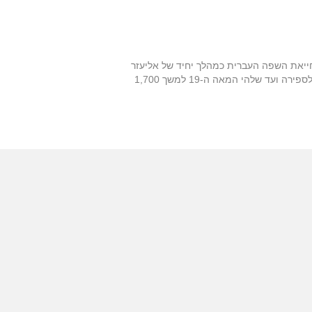
ייאת השפה העברית כמהלך יחיד של אליעזר
בן-יהודה בסוף המאה ה-19 ותחילת המאה ה-20. אך האם באמת הייתה השפה העברית "מתה" או "מנוונת" בין המאה השנייה לספירה ועד שלהי המאה ה-19 למשך 1,700