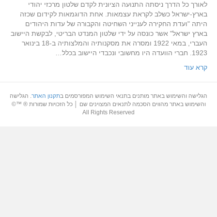
לאורך כל הדרך ניסתה התנועה הציונית לקדם שלטון מרכזי יהודי
בארץ-ישראל כשלב לקראת עצמאות. אחת הדוגמאות לקידום שכזה
היתה "ועדת החקירה לענייני השחיטה והקבורה של עדות היהודים
בארץ ישראל" אשר כונסה על ידי שלטון המנדט הבריטי, לבקשת היישוב
העברי, במאי 1922 ומסרה את מסקנותיה והמלצותיה ב-18 בינואר
1923. חברי הוועדה היו מחשובי ונכבדי היישוב בכלל…
קרא עוד
הגלישה והשימוש באתר מותנים בתנאי השימוש המפורסמים ב
תקנון האתר
. הגלישה
והשימוש באתר מהווים הסכמה לתנאים המצוינים שם │ כל הזכויות שמורות ® ™©
All Rights Reserved