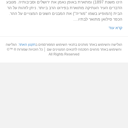
הינו משנת 1897) ומתארת באופן נאמן את ירושלים וסביבותיה. מטבע
הדברים העיר העתיקה מתוארת בפירוט הרב ביותר. ניתן לזהות על הר
הבית (המופיע בשמו "מוריה") את המבנים השונים המצויים על ההר.
הכפר סילואן מתואר לבתיו.…
קרא עוד
הגלישה והשימוש באתר מותנים בתנאי השימוש המפורסמים ב
תקנון האתר
. הגלישה
והשימוש באתר מהווים הסכמה לתנאים המצוינים שם │ כל הזכויות שמורות ® ™©
All Rights Reserved