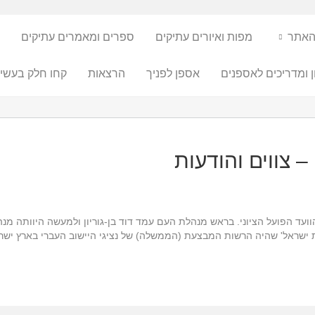
האתר
מפות ואיורים עתיקים
ספרים ומאמרים עתיקים
ן ומדריכים לאספנים
אספן לפניך
הרצאות
קחו חלק בעשיי
 הוקמה ב-12 באפריל 1948 על-ידי הוועד הפועל הציוני. בראש מנהלת העם עמד דוד בן-גוריון ול
סת ישראל' שהיה הרשות המבצעת (הממשלה) של נציגי היישוב העברי בארץ יש