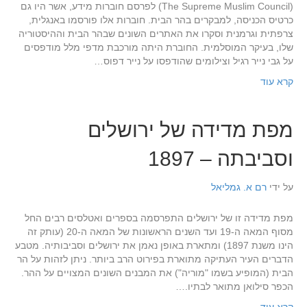
(The Supreme Muslim Council) לפרסם חוברות מידע, אשר היו גם
כרטיס הכניסה, למבקרים בהר הבית. חוברות אלו פורסמו באנגלית,
צרפתית וגרמנית וסקרו את האתרים השונים שבהר הבית וההיסטוריה
שלו, בעיקר המוסלמית. החוברת היתה מורכבת מדפי מלל מודפסים
על גבי נייר רגיל וצילומים שהודפסו על נייר דפוס…
קרא עוד
מפת מדידה של ירושלים
וסביבתה – 1897
על ידי
רם א. גמליאל
מפת מדידה זו של ירושלים התפרסמה בספרים ואטלסים רבים החל
מסוף המאה ה-19 ועד השנים הראשונות של המאה ה-20 (עותק זה
הינו משנת 1897) ומתארת באופן נאמן את ירושלים וסביבותיה. מטבע
הדברים העיר העתיקה מתוארת בפירוט הרב ביותר. ניתן לזהות על הר
הבית (המופיע בשמו "מוריה") את המבנים השונים המצויים על ההר.
הכפר סילואן מתואר לבתיו.…