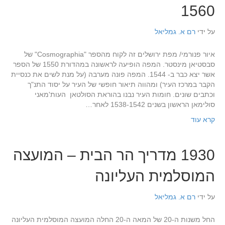
1560
על ידי
רם א. גמליאל
איור פנורמי/ מפת ירושלים זה לקוח מהספר "Cosmographia" של
סבסטיאן מינסטר. המפה הופיעה לראשונה במהדורת 1550 של הספר
אשר יצא כבר ב- 1544. המפה פונה מערבה (על מנת לשים את כנסיית
הקבר במרכז העיר) ומהווה תיאור חופשי של העיר על יסוד התנ"ך
וכתבים שונים. חומות העיר נבנו בהוראת הסולטאן העות'מאני
סולימאן הראשון בשנים 1538-1542 לאחר…
קרא עוד
1930 מדריך הר הבית – המועצה
המוסלמית העליונה
על ידי
רם א. גמליאל
החל משנות ה-20 של המאה ה-20 החלה המועצה המוסלמית העליונה