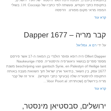
בהוצאתו ב-1720. המפה הינה תאור היסטורי של העיר ירושלים,
בתקופת כתבי הקודש, ונעשתה לפי כתביו של I.H. Coccejo. בשולי
המפה מראי מקום מפורט. הדפסה
קרא עוד
קבר מריה – Dapper 1677
על ידי
רם א. גמליאל
Olfert Dapper היה רופא וסופר הולנדי בן המאה ה-17 אשר פירסם
מספר ספרים בנושאי גיאוגרפיה והיסטוריה. ספרו Naukeurige
beschrijving van gantsch Syrie, en Palestyn of Heilige lant משנת
1677 עסק, בין השאר, בתיאור ארץ ישראל תוך השוואת מצבה באותה
התקופה להיסטוריה שלה (ובעיקר כתבי הקודש). איור זה של קבר
מריה בירושלים (שכותרתו: Voor Poort al…
קרא עוד
ירושלים, סבסטיאן מינסטר,