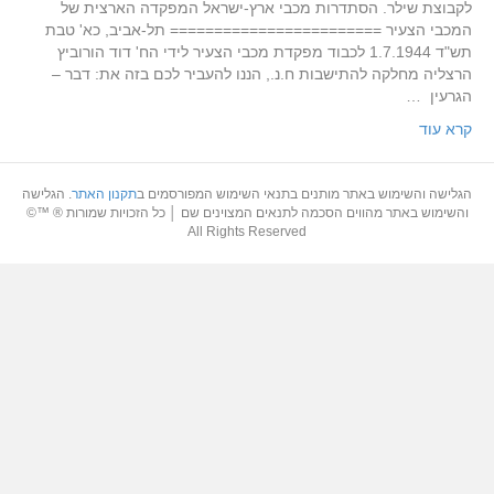
לקבוצת שילר. הסתדרות מכבי ארץ-ישראל המפקדה הארצית של
המכבי הצעיר ======================== תל-אביב, כא' טבת
תש"ד 1.7.1944 לכבוד מפקדת מכבי הצעיר לידי הח' דוד הורוביץ
הרצליה מחלקה להתישבות ח.נ., הננו להעביר לכם בזה את: דבר –
הגרעין …
קרא עוד
הגלישה והשימוש באתר מותנים בתנאי השימוש המפורסמים ב
תקנון האתר
. הגלישה
והשימוש באתר מהווים הסכמה לתנאים המצוינים שם │ כל הזכויות שמורות ® ™©
All Rights Reserved