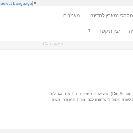
Select Language
▼
מסמכי “מארץ למדינה”
מאמרים
ה
יצירת קשר
המאה ה-15
ספרו של Schedel משנת 1493 Nuremberg Chronicle (שידוע בלטינית כ Liber Chronicarum ובגרמנית כ Die Schedelsche Weltchronik) הוא אחת מיצירות המופת הגדולות
שתי מסורות שרווחו לגבי צורת המנורה. השוני