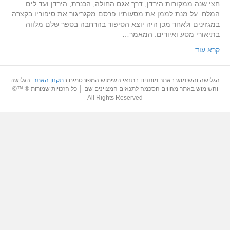
חצי שנה ממקורות הירדן, דרך אגם החולה, הכנרת, הירדן ועד לים
המלח. על מנת לממן את מסעותיו פרסם מקגריגור את סיפוריו בקצרה
במגזינים ולאחר מכן היה יוצא הסיפור בהרחבה בספר שלם מלווה
בתיאורי מסע ואיורים. המאמר…
קרא עוד
הגלישה והשימוש באתר מותנים בתנאי השימוש המפורסמים ב
תקנון האתר
. הגלישה
והשימוש באתר מהווים הסכמה לתנאים המצוינים שם │ כל הזכויות שמורות ® ™©
All Rights Reserved