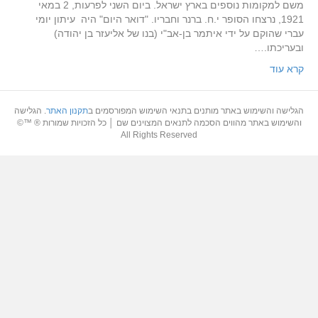
משם למקומות נוספים בארץ ישראל. ביום השני לפרעות, 2 במאי
1921, נרצחו הסופר י.ח. ברנר וחבריו. "דואר היום" היה עיתון יומי
עברי שהוקם על ידי איתמר בן-אב"י (בנו של אליעזר בן יהודה)
ובעריכתו.…
קרא עוד
הגלישה והשימוש באתר מותנים בתנאי השימוש המפורסמים ב
תקנון האתר
. הגלישה
והשימוש באתר מהווים הסכמה לתנאים המצוינים שם │ כל הזכויות שמורות ® ™©
All Rights Reserved