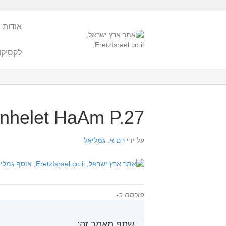
אודות 
לקסיקו
nhelet HaAm P.27
על ידי
רם א. גמליאל
פורסם ב-
שתף מאמר זה: