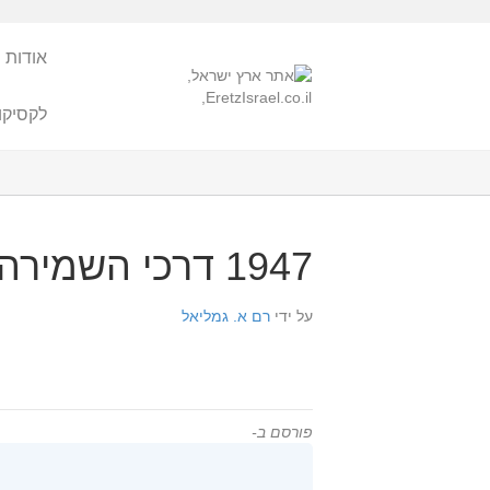
אודות 
לקסיקו
1947 דרכי השמירה מפני החולירע ומכתב לגידי בפראג 2
על ידי
רם א. גמליאל
פורסם ב-