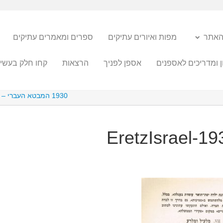
האתר
מפות ואיורים עתיקים
ספרים ומאמרים עתיקים
ן ומדריכים לאספנים
אספן לפניך
הרצאות
קחו חלק בעשיי
1930 המבטא העברי – זאב ז'בוטינסקי
EretzIsrael-19