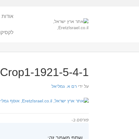
אודות 
לקסיקו
1921-5-4-1-Crop1
על ידי
רם א. גמליאל
פורסם ב-
שתף מאמר זה: