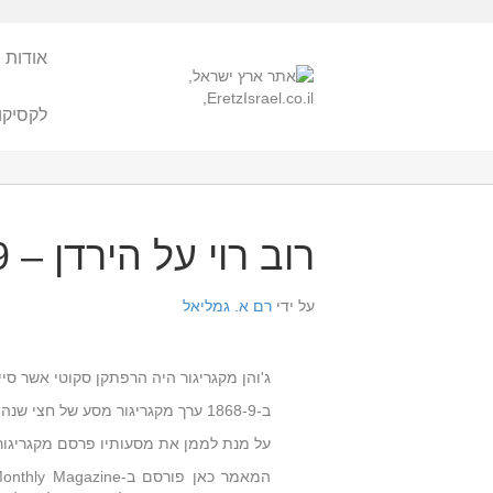
אודות 
לקסיקו
רוב רוי על הירדן – Harper's Magazine 1869
על ידי
רם א. גמליאל
ג'והן מקגריגור היה הרפתקן סקוטי אשר סיי
ב-1868-9 ערך מקגריגור מסע של חצי שנה ממקורות הירדן, דרך אגם החולה, הכנרת, הירדן ועד לים המלח.
על מנת לממן את מסעותיו פרסם מקגריגור 