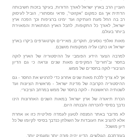
העניין הרב בארץ ישראל לאורך הדורות, בעיקר בזכות חשיבותה
הדתית אך גם כמקום "אקזוטי", פראי ומסתורי, הוביל לעיסוק
רב בה החל מעת העתיקה ועד ימינו ברציפות וכך הפכה ארץ
ישראל, לאורך כל התקופות, לחבל הארץ המתוארת והמאוירת
ביותר בעולם.
מאות ואלפי נוסעים, חוקרים, מאיירים וקרטוגרפים ביקרו בארץ
ישראל או כתבו עליה ממקומות מושבם.
למרבה הצער הידע הפומבי על ההיסטוריה של הארץ לוקה
בחסר וב"חורים" המקיפים מאות שנים ונראה כי גם הדיון
הציבורי לוקה בחסרים של ממש.
אך לא צריך ללכת מאות שנים אחרונ כדי להרגיש את החסר - גם
ההיסטוריה הקרובה של מדינת ישראל - מראשית הציונות ועד
לשנותיה הראשונות - לוקה בחסר של ממש במרחב הציבורי.
הכרת תיאורה של ארץ ישראל במאות השנים האחרונות הינו
נדבך בסיסי להכרתה והבנתה היום.
לא מדובר באתר המנסה לטעון לעמדה פוליטית כזו או אחרת
אלא להציב את העובדות על השולחן כנדבך בסיסי לקיומו של כל
דיון מושכל.
בעזרתכם, הגולשים, הדיון יהיה פורה יותר ומעמיק יותר.