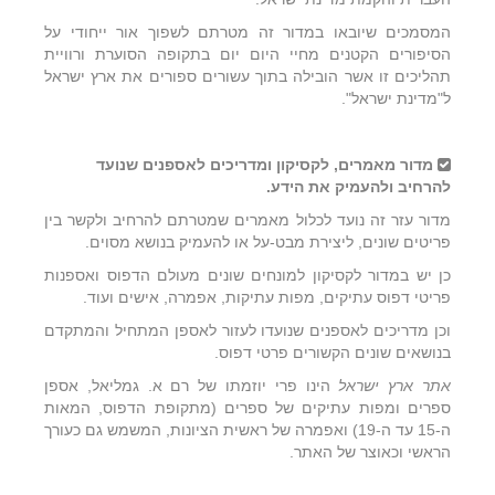
המסמכים שיובאו במדור זה מטרתם לשפוך אור ייחודי על
הסיפורים הקטנים מחיי היום יום בתקופה הסוערת ורוויית
תהליכים זו אשר הובילה בתוך עשורים ספורים את ארץ ישראל
ל"מדינת ישראל".
מדור מאמרים, לקסיקון ומדריכים לאספנים שנועד
להרחיב ולהעמיק את הידע.
מדור עזר זה נועד לכלול מאמרים שמטרתם להרחיב ולקשר בין
פריטים שונים, ליצירת מבט-על או להעמיק בנושא מסוים.
כן יש במדור לקסיקון למונחים שונים מעולם הדפוס ואספנות
פריטי דפוס עתיקים, מפות עתיקות, אפמרה, אישים ועוד.
וכן מדריכים לאספנים שנועדו לעזור לאספן המתחיל והמתקדם
בנושאים שונים הקשורים פרטי דפוס.
אתר ארץ ישראל
הינו פרי יוזמתו של רם א. גמליאל, אספן
ספרים ומפות עתיקים של ספרים (מתקופת הדפוס, המאות
ה-15 עד ה-19) ואפמרה של ראשית הציונות, המשמש גם כעורך
הראשי וכאוצר של האתר.