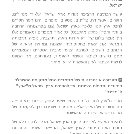
ישראל.
עושר הכתיבה הרציפה אודות ארץ ישראל, על-ידי מטיילים,
חוקרים, אנשי דת, צליינים, נוסעים וסופרים, הינו חסר תקדים
לחבל ארץ קטן כל-כך כארץ ישראל (גם בפרשנותה הרחבה
ביותר ואפילו כחלק מהלבנט). כל אחד מספרים ומאמרים אלו
הינו אוצר בלום של ידע אודות הארץ, תושביה, נופיה ותרבותה
המתאר את הארץ בתקופותיה השונות ומזווית הראייה של
הכותבים השונים. למרבה הצער מרבית הספרים והמאמרים
אינם נגישים לציבור ונשמח להעמיד, בעזרתכם, את המעט
לרשות הציבור לעיון והעשרת הידע ומחקר.
תערוכה אינטרנטית של מסמכים החל מתקופת ההשכלה
היהודית ותחילת הציונות ועד להפיכת ארץ ישראל מ"ארץ"
ל"מדינה".
מדור מ"ארץ למדינה" הנו היחיד שאינו עוסק ישירות בגאוגרפיה
ההיסטורית של הארץ אלא במסמכים שונים בדרך להקמתה של
מדינת ישראל ושנותיה הראשונות.
לטעמי האישי לא ניתן לדון בארץ ישראל מבלי לדון בפלא של
חזרת העם היהודי לארץ ישראל, החייאת השפה והתרבות
העברית והקמת מדינת ישראל.