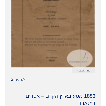
על
סגור לתגובות
1950
מדריך
לקרא עוד
הר
הבית
–
המועצה
המוסלמית
1883 מסע בארץ הקדם – אפרים
העליונה
דיינארד