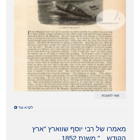
על
סגור לתגובות
רוב
רוי
לקרא עוד
על
הירדן
–
Harper's
Magazine
מאמרו של רבי יוסף שווארץ "ארץ
1869
הקודש…" משנת 1852