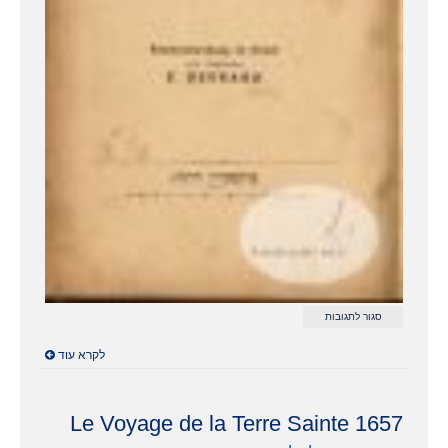
על
סגור לתגובות
1883
מסע
לקרא עוד
בארץ
הקדם
–
אפרים
דיינארד
Le Voyage de la Terre Sainte 1657