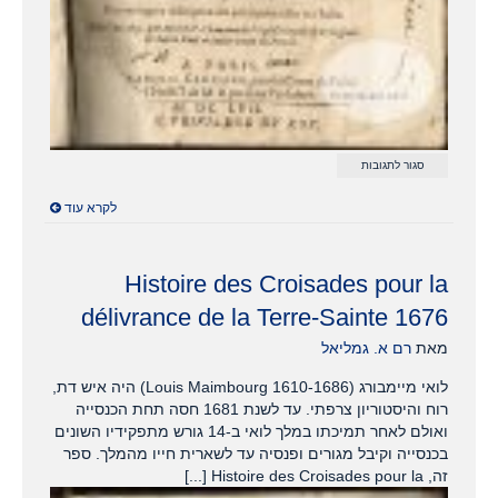
על
סגור לתגובות
Le
Voyage
לקרא עוד
de
la
Terre
Sainte
1657
Histoire des Croisades pour la
délivrance de la Terre-Sainte 1676
מאת
רם א. גמליאל
לואי מיימבורג (Louis Maimbourg 1610-1686) היה איש דת,
רוח והיסטוריון צרפתי. עד לשנת 1681 חסה תחת הכנסייה
ואולם לאחר תמיכתו במלך לואי ב-14 גורש מתפקידיו השונים
בכנסייה וקיבל מגורים ופנסיה עד לשארית חייו מהמלך. ספר
זה, Histoire des Croisades pour la [...]