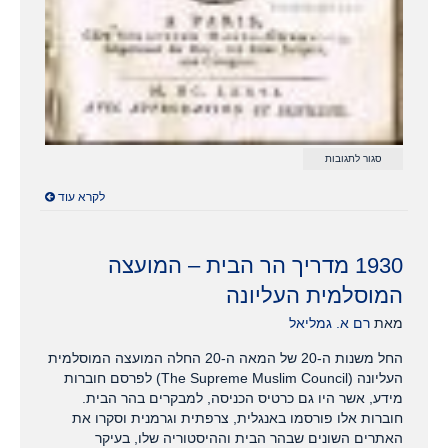
על
סגור לתגובות
Histoire
des
לקרא עוד
Croisades
pour
la
délivrance
de
1930 מדריך הר הבית – המועצה
la
Terre-
המוסלמית העליונה
Sainte
1676
מאת
רם א. גמליאל
החל משנות ה-20 של המאה ה-20 החלה המועצה המוסלמית
העליונה (The Supreme Muslim Council) לפרסם חוברות
מידע, אשר היו גם כרטיס הכניסה, למבקרים בהר הבית.
חוברות אלו פורסמו באנגלית, צרפתית וגרמנית וסקרו את
האתרים השונים שבהר הבית וההיסטוריה שלו, בעיקר