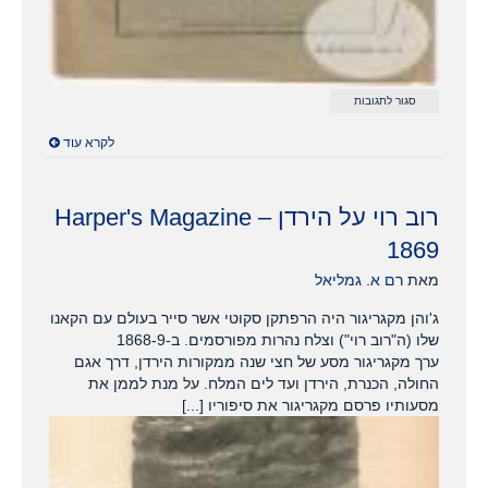
על
סגור לתגובות
1930
מדריך
לקרא עוד
הר
הבית
–
המועצה
המוסלמית
רוב רוי על הירדן – Harper's Magazine
העליונה
1869
מאת
רם א. גמליאל
ג'והן מקגריגור היה הרפתקן סקוטי אשר סייר בעולם עם הקאנו
שלו (ה"רוב רוי") וצלח נהרות מפורסמים. ב-1868-9
ערך מקגריגור מסע של חצי שנה ממקורות הירדן, דרך אגם
החולה, הכנרת, הירדן ועד לים המלח. על מנת לממן את
מסעותיו פרסם מקגריגור את סיפוריו [...]