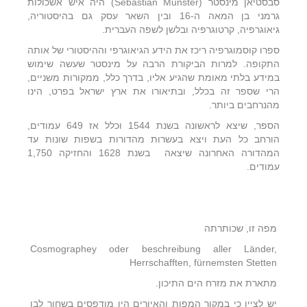
סבסטיאן מינסטר (Sebastian Münster) היה איש אשכולות
גרמני בן המאה ה-16 ובין השאר עסק גם בהיסטוריה,
גיאוגרפיה, קרטוגרפיה ובלשן לשפה העברית.
ספרו קוסמוגרפיה ריכז את הידע הגיאוגרפי וההיסטורי של אותה
התקופה. למרות הביקורת הרבה על מינסטר שעשה שימוש
במידע בלתי מאומת שהגיע אליו, בדרך כלל, ממקורות משניים,
הרי שספר זה בכלל, ובתיאורו את ארץ ישראל בפרט, הינו
מהנרחבים ביותר.
הספר, שיצא לראשונה בשנת
1544 וכלל אז 649 עמודים,
הורחב כל העת ויצא בעשרות מהדורות בשפות שונות עד
המהדורה האחרונה שיצאה בשנת 1628 והחזיקה 1,750
עמודים.
מפה זו, שכותרתה
Cosmographey oder beschreibung aller Länder,
Herrschafften, fürnemsten Stetten
מתארת את מזרח הים התיכון.
יש לציין כי במקור המפות והאיורים היו מודפסים בשחור לבן