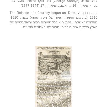
ג'ורג' סנדיס (George Sandys) היה חוקר ומשורר אנגלי שחי
בסוף המאה ה-16 עד אמצע המאה ה-17 (1577-1644).
בחיבורו הנודע The Relation of a Journey begun an. Dom.
1610 (בתרגום חופשי: תאור של מסע שהחל בשנת 1610.
מהדורה ראשונה 1615) הוא כלל תאורים רבים וריאליסטיים של
הארץ בצירוף איורים רבים ומפות של האתרים השונים.