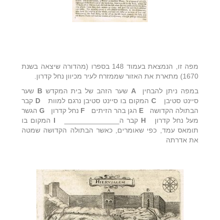
מפה זו, הנמצאת בעמוד 148 בספרו (מהדורה שיצאה בשנת
1670) מתארת את האזור שממזרח לעיר מכיוון נחל קדרון.
במפה ניתן להבחין
A
שער הזהב של בית המקדש
B
שער
סיינט סטיבן
C
המקום בו סיינט סטיבן נרגם למוות
D
קבר
הבתולה הקדושה
E
הגן בהר הזיתים
F
נחל קדרון
G
הגשר
מעל נחל קדרון
H
קבר ה______________
I
המקום בו
תומאס עמד, כפי שאומרים, כאשר הבתולה הקדושה שמטה
את אדרתה