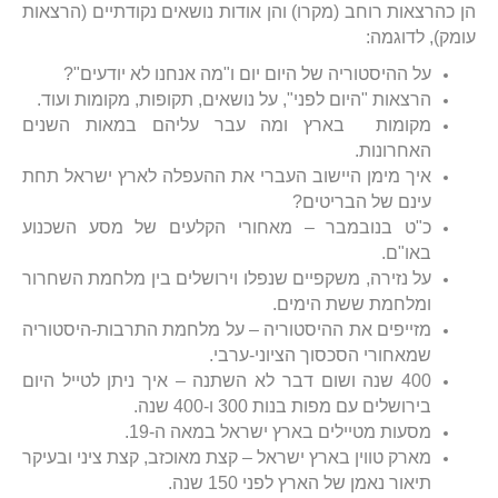
הן כהרצאות רוחב (מקרו) והן אודות נושאים נקודתיים (הרצאות
עומק), לדוגמה:
על ההיסטוריה של היום יום ו"מה אנחנו לא יודעים"?
הרצאות "היום לפני", על נושאים, תקופות, מקומות ועוד.
מקומות בארץ ומה עבר עליהם במאות השנים
האחרונות.
איך מימן היישוב העברי את ההעפלה לארץ ישראל תחת
עינם של הבריטים?
כ"ט בנובמבר – מאחורי הקלעים של מסע השכנוע
באו"ם.
על נזירה, משקפיים שנפלו וירושלים בין מלחמת השחרור
ומלחמת ששת הימים.
מזייפים את ההיסטוריה – על מלחמת התרבות-היסטוריה
שמאחורי הסכסוך הציוני-ערבי.
400 שנה ושום דבר לא השתנה – איך ניתן לטייל היום
בירושלים עם מפות בנות 300 ו-400 שנה.
מסעות מטיילים בארץ ישראל במאה ה-19.
מארק טווין בארץ ישראל – קצת מאוכזב, קצת ציני ובעיקר
תיאור נאמן של הארץ לפני 150 שנה.