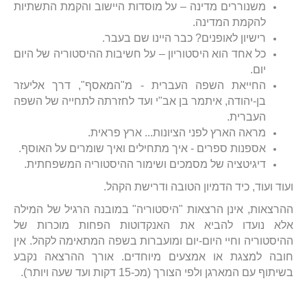
משנוררים מדינה – על מוסדות היישוב והקמת התשתיות
להקמת המדינה.
רישיון לאופנים? כבר היינו שם בעבר.
כל אחד הוא היסטוריון – על חשיבות ההיסטוריה של היום
יום.
החייאת השפה העברית - מ"המאסף", דרך אליעזר
בן-יהודה, איתמר בן אב"י ועד לחזרתה לתחייה של השפה
העברית.
מראה הארץ לפני הציונות... ארץ פראית.
אספנות ספרים - איך מתחילים ואיך שומרים על האוסף.
דיגיטציה של מסמכים ושימור ההיסטוריה המשפחתית.
ועוד ועוד, כיד הדמיון הטובה ודרישת הקהל.
ההרצאות, אינן הרצאות "היסטוריה" במובנה הרגיל של המילה
אלא נועדו להביא את האנקדוטות הפחות מוכרות של
ההיסטוריה וחיי היום-יום ומועברות בשפה המתאימה לקהל. אין
חובה למצגת או אמצעים מיוחדים. אורך ההרצאה נקבע
בשיתוף עם המארגן ולפי הצורך (מכ-15 דקות ועד שעה ויותר).