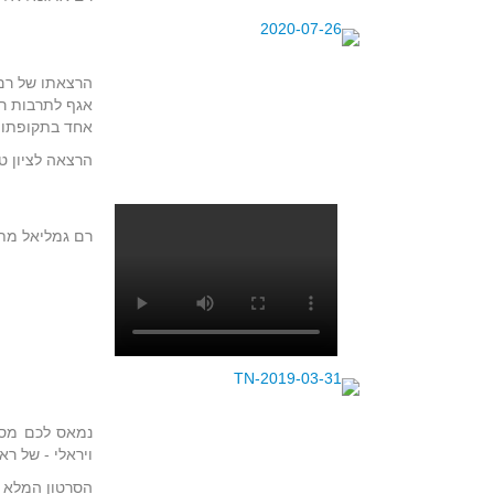
הרצאתו של רם 
אחד בתקופתו,
הרצאה לציון ט' בא
רם גמליאל מתר
נמאס לכם מסר
ויראלי - של ר
הסרטון המלא באת