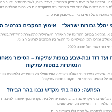
א. גמליאל על תופעת ה"פייק היסטורי", בעבר וכיום, לאור סכנותיה ולאור ההל
פולים בימים אלו כנגד שני היסטוריונים שחוקרים את מעורבות הפולנים בזו
 בתוכניתו של רפי ברבירו בפייסבוק וביו-טיוב.
 ימלל גבורות ישראל" – אימוץ המקבים בנרטיב הצ
א. גמליאל במיזם הקורונה של האגודה הישראלית לתקשורת קהילתית בשיתו
של"צ ומרכז תוכן לגמלאים על הקשר בין המקבים לנרטיב הציוני.
 בנר ראשון של חנוכה 2020.
ועד דוד ובת-שבע במפות עתיקות – הסיפור מאחור
הנסתרות במפות עתיקות
א. גמליאל בשידור חי באולם הקריאה הווירטואלי של הספרייה הלאומית בפ
ו על המפה. מרחבי זמן ומקום במפות עתיקות".
הפתעה: כמה בתי מקדש נבנו בהר הבית?
על שני בתי מקדש שנחרבו בהיסטוריה ועל בית מקדש נוסף שאמור להיבנות 
ה מלמד – היו חמישה מקדשים שונים
בראיון לכתבתו של אסף גולן בישראל היום