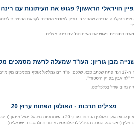
יין הויראלי הראשון? פגוש את העיתונות עם רינה 
 - צפו בהקלטה הנדירה שהפיץ בן גוריון לאזרחי המדינה לקראת הבחירות לכנס
ד.
רח בתוכנית 'פגוש את העיתונות' עם רינה מצליח.
שנייה מבן גוריון: העו"ד שמעלה לרשת מסמכים מקו
ממפה מהמאה ה-17 ועד פתח שכתב סבא שלכם: עו"ד רם גמליאל אוסף מסמכים מקומי
 "להיאבק בפייק היסטורי".
ה נחום שחל בכלכליסט.
מצילים תרבות - האולפן הפתוח ערוץ 20
רם גמליאל בראיון לבועז גולן באולפן הפתוח בערוץ 20 בהשתתפות מיכאל יג
 הרמלין (ראש סגל המרכז הבינ"ל לדיפלומטיה ציבורית ולהסברה ישראלית).