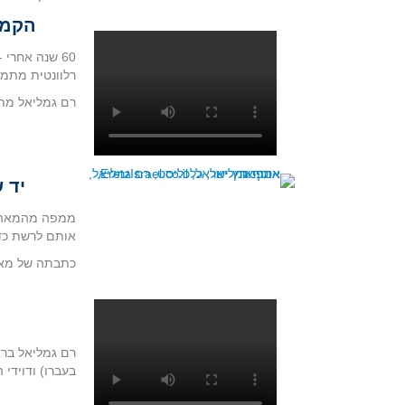
הקמפ
60 שנה אחרי
רלוונטית מתמי
רם גמליאל מתא
יד 
אותם לרשת כדי
כתבתה של מאי
בעברו) ודוידי