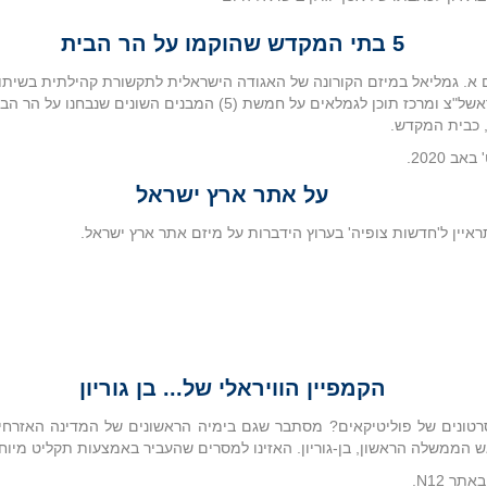
5 בתי המקדש שהוקמו על הר הבית
א. גמליאל במיזם הקורונה של האגודה הישראלית לתקשורת קהילתית בשיתו
אגף לתרבות ראשל"צ ומרכז תוכן לגמלאים על חמשת (5) המבנים השונים שנב
 כבית המקדש.
ב 2020.
על אתר ארץ ישראל
איין ל'חדשות צופיה' בערוץ הידברות על מיזם אתר ארץ ישראל.
הקמפיין הוויראלי של... בן גוריון
טונים של פוליטיקאים? מסתבר שגם בימיה הראשונים של המדינה האזרחים
אש הממשלה הראשון, בן-גוריון. האזינו למסרים שהעביר באמצעות תקליט מיוחד
ר N12.