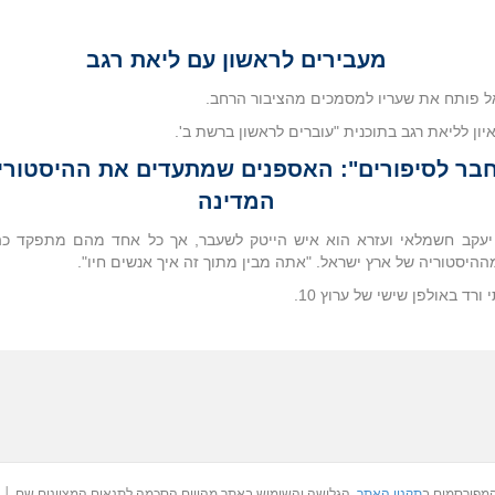
מעבירים לראשון עם ליאת רגב
ל פותח את שעריו למסמכים מהציבור הרחב.
ון לליאת רגב בתוכנית "עוברים לראשון ברשת ב'.
בר לסיפורים": האספנים שמתעדים את ההיסטורי
המדינה
 יעקב חשמלאי ועזרא הוא איש הייטק לשעבר, אך כל אחד מהם מתפקד כה
ההיסטוריה של ארץ ישראל. "אתה מבין מתוך זה איך אנשים חיו".
ורד באולפן שישי של ערוץ 10.
המפורסמים ב
תקנון האתר
. הגלישה והשימוש באתר מהווים הסכמה לתנאים המצוינים שם │ כל הזכויות שמו