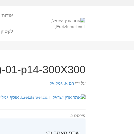
אודות 
לקסיקו
)-01-p14-300X300
על ידי
רם א. גמליאל
פורסם ב-
שתף מאמר זה: